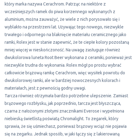
który marka nazywa Cerachrom. Patrząc na niektóre z
wcześniejszych ramek do piwa korzennego wykonanych z
aluminium, można zauważyć, że wiele z nich porysowało się i
wyblakło na przestrzeni lat. Używając tego nowego, niezwykle
trwałego i odpornego na blaknięcie materiału ceramicznego jako
ramki, Rolex jest w stanie zapewnić, że te ciepłe kolory pozostaną
mniej więcej w nieskończoność. Na uwagę zasługuje również
dwukolorowa luneta Root Beer wykonana z ceramiki, ponieważ jest
niezwykle trudna do wykonania. Rolex mógł po prostu wybrać
całkowicie brązową ramkę Cerachrom, więc wysiłek powrotu do
dwukolorowej ramki, ale w bardziej nowoczesnych kolorach i
materiałach, jest z pewnością godny uwagi.
Tarcza również otrzymała bardzo potrzebne ulepszenie. Zamiast
brązowego rozbłysku, jak poprzednio, tarcza jest błyszcząca,
czarna z nałożonymi złotymi znacznikami Everose i wypełniona
niebieską świetlistą poświatą Chromalight. To zegarek, który
sprawia, że się uśmiechasz, ponieważ brązowy wciąż nie pojawia
się na zegarku. Jednak sposób, w jaki łączy się z lakierowaną