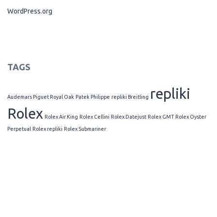
WordPress.org
TAGS
repliki
Audemars Piguet Royal Oak
Patek Philippe
repliki Breitling
Rolex
Rolex Air King
Rolex Cellini
Rolex Datejust
Rolex GMT
Rolex Oyster
Perpetual
Rolex repliki
Rolex Submariner