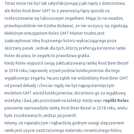
Teraz może nie być tak satysfakcjonujący jak napój z dzieciństwa,
ale Rolex Root Beer GMT to z pewnością fajny sposób na
rozkoszowanie się luksusowym zegarkiem. Mając to na uwadze,
prawdopodobnie nie trzeba dodawać, że nie wszyscy się zgadzają.
Niektórym entuzjastom Rolex GMT-Master trudno jest
zaakceptować ideę brązowego koloru wykraczającego poza
skórzany pasek. Jednak dla tych, którzy preferują korzenne ramki
Rolex do piwa, te zegarki to prawdziwa gratka.
Kiedy Rolex wypuścił swoją zaktualizowaną ramkę Root Beer Bezel
w 2018 roku, naprawdę ożywił podziw kolekcjonerów dla tego
wyjątkowego zegarka. Na początek nie widzieliśmy Root Beer GMT
od ponad dekady i chociaż nigdy nie był najpopularniejszym
modelem GMT wśród kolekcjonerów, doceniono go za wyjątkową
estetykę i ślad, jaki pozostawił na kolekcji. Kiedy więc
repliki Rolex
ponownie wprowadziła ramkę Root Beer Bezel w 2018 roku, wielu
było zszokowanych, widząc jej powrót.
Wiemy, że największym i najbardziej godnym uwagi ulepszeniem
ramki jest użycie zastrzeżonego materiału ceramicznego Rolex,