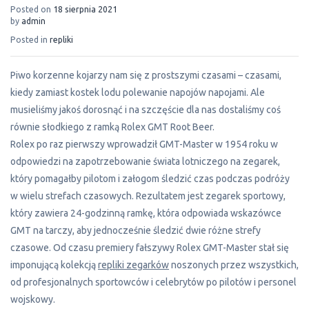
Posted on
18 sierpnia 2021
by
admin
Posted in
repliki
Piwo korzenne kojarzy nam się z prostszymi czasami – czasami,
kiedy zamiast kostek lodu polewanie napojów napojami. Ale
musieliśmy jakoś dorosnąć i na szczęście dla nas dostaliśmy coś
równie słodkiego z ramką Rolex GMT Root Beer.
Rolex po raz pierwszy wprowadził GMT-Master w 1954 roku w
odpowiedzi na zapotrzebowanie świata lotniczego na zegarek,
który pomagałby pilotom i załogom śledzić czas podczas podróży
w wielu strefach czasowych. Rezultatem jest zegarek sportowy,
który zawiera 24-godzinną ramkę, która odpowiada wskazówce
GMT na tarczy, aby jednocześnie śledzić dwie różne strefy
czasowe. Od czasu premiery fałszywy Rolex GMT-Master stał się
imponującą kolekcją
repliki zegarków
noszonych przez wszystkich,
od profesjonalnych sportowców i celebrytów po pilotów i personel
wojskowy.