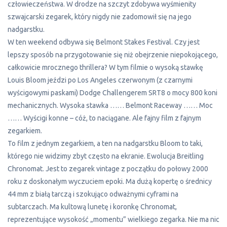
człowieczeństwa. W drodze na szczyt zdobywa wyśmienity
szwajcarski zegarek, który nigdy nie zadomowił się na jego
nadgarstku.
W ten weekend odbywa się Belmont Stakes Festival. Czy jest
lepszy sposób na przygotowanie się niż obejrzenie niepokojącego,
całkowicie mrocznego thrillera? W tym filmie o wysoką stawkę
Louis Bloom jeździ po Los Angeles czerwonym (z czarnymi
wyścigowymi paskami) Dodge Challengerem SRT8 o mocy 800 koni
mechanicznych. Wysoka stawka …… Belmont Raceway …… Moc
…… Wyścigi konne – cóż, to naciągane. Ale fajny film z fajnym
zegarkiem.
To film z jednym zegarkiem, a ten na nadgarstku Bloom to taki,
którego nie widzimy zbyt często na ekranie. Ewolucja Breitling
Chronomat. Jest to zegarek vintage z początku do połowy 2000
roku z doskonałym wyczuciem epoki. Ma dużą kopertę o średnicy
44 mm z białą tarczą i szokująco odważnymi cyframi na
subtarczach. Ma kultową lunetę i koronkę Chronomat,
reprezentujące wysokość „momentu” wielkiego zegarka. Nie ma nic