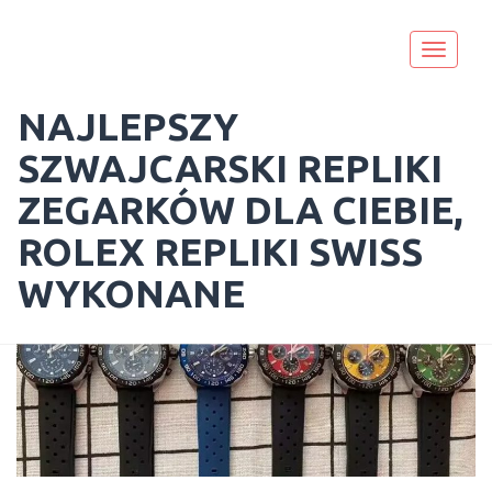
Skip
to
Toggle
content
navigati
NAJLEPSZY
SZWAJCARSKI REPLIKI
ZEGARKÓW DLA CIEBIE,
MIESIĄC: MARZEC 2023
ROLEX REPLIKI SWISS
WYKONANE