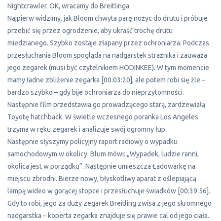
Nightcrawler. OK, wracamy do Breitlinga.
Najpierw widzimy, jak Bloom chwyta parę nożyc do drutu i próbuje
przebić się przez ogrodzenie, aby ukraść trochę drutu
miedzianego. Szybko zostaje złapany przez ochroniarza. Podczas
przesłuchania Bloom spogląda na nadgarstek strażnika i zauważa
jego zegarek (musi być czytelnikiem HODINKEE). W tym momencie
mamy ładne zbliżenie zegarka [00:03:20], ale potem robi się źle –
bardzo szybko – gdy bije ochroniarza do nieprzytomności.
Następnie film przedstawia go prowadzącego starą, zardzewiałą
Toyotę hatchback. W świetle wczesnego poranka Los Angeles
trzyma w ręku zegarek i analizuje swój ogromny łup.
Następnie słyszymy policyjny raport radiowy o wypadku
samochodowym w okolicy. Blum mówi: „Wypadek, ludzie ranni,
okolica jest w porządku”. Następnie umieszcza Ładowarkę na
miejscu zbrodni. Bierze nowy, błyskotliwy aparat z oślepiającą
lampą wideo w gorącej stopce i przesłuchuje świadków [00:39:56].
Gdy to robi, jego za duży zegarek Breitling zwisa z jego skromnego
nadgarstka – koperta zegarka znajduje się prawie cal od jego ciała.