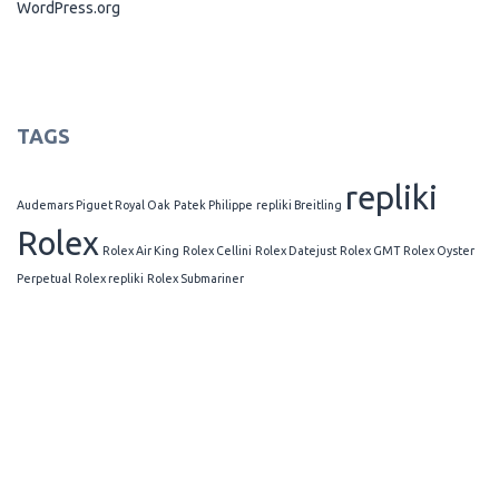
WordPress.org
TAGS
repliki
Audemars Piguet Royal Oak
Patek Philippe
repliki Breitling
Rolex
Rolex Air King
Rolex Cellini
Rolex Datejust
Rolex GMT
Rolex Oyster
Perpetual
Rolex repliki
Rolex Submariner