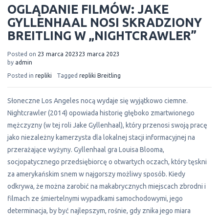
OGLĄDANIE FILMÓW: JAKE
GYLLENHAAL NOSI SKRADZIONY
BREITLING W „NIGHTCRAWLER”
Posted on
23 marca 2023
23 marca 2023
by
admin
Posted in
repliki
Tagged
repliki Breitling
Słoneczne Los Angeles nocą wydaje się wyjątkowo ciemne.
Nightcrawler (2014) opowiada historię głęboko zmartwionego
mężczyzny (w tej roli Jake Gyllenhaal), który przenosi swoją pracę
jako niezależny kamerzysta dla lokalnej stacji informacyjnej na
przerażające wyżyny. Gyllenhaal gra Louisa Blooma,
socjopatycznego przedsiębiorcę o otwartych oczach, który tęskni
za amerykańskim snem w najgorszy możliwy sposób. Kiedy
odkrywa, że można zarobić na makabrycznych miejscach zbrodni i
filmach ze śmiertelnymi wypadkami samochodowymi, jego
determinacja, by być najlepszym, rośnie, gdy znika jego miara