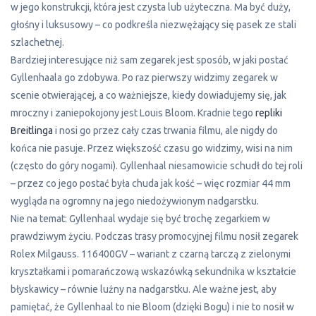
w jego konstrukcji, która jest czysta lub użyteczna. Ma być duży,
głośny i luksusowy – co podkreśla niezwężający się pasek ze stali
szlachetnej.
Bardziej interesujące niż sam zegarek jest sposób, w jaki postać
Gyllenhaala go zdobywa. Po raz pierwszy widzimy zegarek w
scenie otwierającej, a co ważniejsze, kiedy dowiadujemy się, jak
mroczny i zaniepokojony jest Louis Bloom. Kradnie tego
repliki
Breitlinga
i nosi go przez cały czas trwania filmu, ale nigdy do
końca nie pasuje. Przez większość czasu go widzimy, wisi na nim
(często do góry nogami). Gyllenhaal niesamowicie schudł do tej roli
– przez co jego postać była chuda jak kość – więc rozmiar 44 mm
wygląda na ogromny na jego niedożywionym nadgarstku.
Nie na temat: Gyllenhaal wydaje się być trochę zegarkiem w
prawdziwym życiu. Podczas trasy promocyjnej filmu nosił zegarek
Rolex Milgauss. 116400GV – wariant z czarną tarczą z zielonymi
kryształkami i pomarańczową wskazówką sekundnika w kształcie
błyskawicy – równie luźny na nadgarstku. Ale ważne jest, aby
pamiętać, że Gyllenhaal to nie Bloom (dzięki Bogu) i nie to nosił w