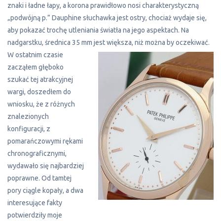
znaki i ładne łapy, a korona prawidłowo nosi charakterystyczną
„podwójną p.” Dauphine słuchawka jest ostry, chociaż wydaje się,
aby pokazać trochę utleniania światła na jego aspektach. Na
nadgarstku, średnica 35 mm jest większa, niż można by oczekiwać.
W ostatnim czasie
zacząłem głęboko
szukać tej atrakcyjnej
wargi, doszedłem do
wniosku, że z różnych
znalezionych
konfiguracji, z
pomarańczowymi rękami
chronograficznymi,
wydawało się najbardziej
poprawne. Od tamtej
pory ciągle kopały, a dwa
interesujące fakty
potwierdziły moje