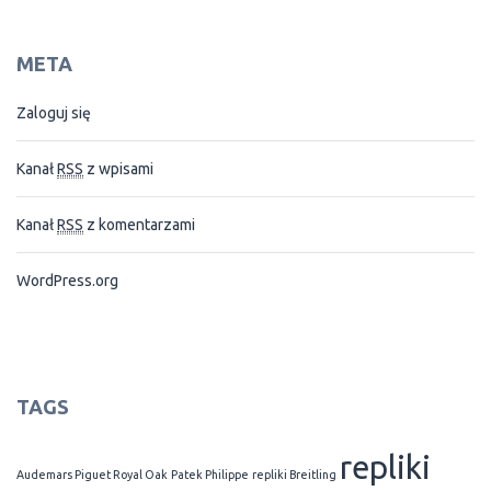
META
Zaloguj się
Kanał
RSS
z wpisami
Kanał
RSS
z komentarzami
WordPress.org
TAGS
repliki
Audemars Piguet Royal Oak
Patek Philippe
repliki Breitling