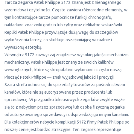
Tarcza zegarka Patek Philippe 5172 znana jest z nienagannego
wzornictwa i czytelności. Często zawiera różnorodne elementy, w
tym kontrastujące tarcze pomocnicze funkcji chronografu,
nakładane znaczniki godzin lub cyfry oraz delikatne wskazówki.
Repliki Patek Philippe przywiązuje dużą wagę do szczegółów
wykończenia tarczy, co skutkuje oszałamiającą wizualnie i
wyważoną estetyką.
Wewnątrz 5172 zazwyczaj znajdziesz wysokiej jakości mechanizm
mechaniczny. Patek Philippe jest znany ze swoich kalibrów
wewnętrznych, które są skrupulatnie wykonane i często noszą
Pieczęć Patek Philippe — znak wyjątkowej jakości i precyzji.
Szara strefa odnosi się do sprzedaży towarów za pośrednictwem
kanałów, które nie są autoryzowane przez producenta lub
sprzedawcę. W przypadku luksusowych zegarków zwykle wiąże
się to z nabyciem przez sprzedawcę lub osobę fizyczną zegarka
od autoryzowanego sprzedawcy i odsprzedażą go innymi kanałami.
Dla kolekcjonerów nabycie komplikacji 5172 firmy Patek Philippe po
niższej cenie jest bardzo atrakcyjne. Ten zegarek reprezentuje