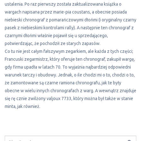
ustalenia. Po raz pierwszy została zaktualizowana książka o
wargach napisana przez marie-pia coustans, a obecnie posiada
niebieski chronograf z pomarańczowymi dłońmi (i oryginalny czarny
pasek z niebieskimi kontrolami rally). A następnie ten chronograf z
czarnymi dłońmi właśnie pojawił się u sprzedającego,
potwierdzając, że pochodził ze starych zapasów.
Co tu nie jest całym fałszywym zegarkiem, ale każda z tych części;
Francuski zegarmistrz, który oferuje ten chronograf, zakupił wargę,
gdy firma upadła w latach 70. To wyjaśnia najbardziej odpowiedni
warunek tarczy i obudowy. Jednak, o ile chodzi mi o to, chodzi o to,
że zamontowane są czarne ramiona chronografu, jak te były
obecne w wielu innych chronografach z warg. A wewnątrz znajduje
się rę cznie zwilżony valjoux 7733, który można był także w stanie
minta, jak również.