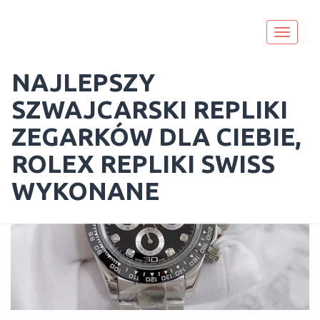
Skip
to
Toggle
content
navigati
NAJLEPSZY
SZWAJCARSKI REPLIKI
ZEGARKÓW DLA CIEBIE,
KATEGORIA: PATEK PHILIPPE
ROLEX REPLIKI SWISS
WYKONANE