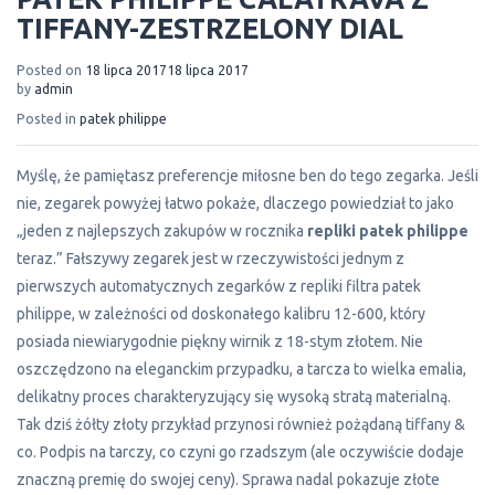
TIFFANY-ZESTRZELONY DIAL
Posted on
18 lipca 2017
18 lipca 2017
by
admin
Posted in
patek philippe
Myślę, że pamiętasz preferencje miłosne ben do tego zegarka. Jeśli
nie, zegarek powyżej łatwo pokaże, dlaczego powiedział to jako
„jeden z najlepszych zakupów w rocznika
repliki patek philippe
teraz.” Fałszywy zegarek jest w rzeczywistości jednym z
pierwszych automatycznych zegarków z repliki filtra patek
philippe, w zależności od doskonałego kalibru 12-600, który
posiada niewiarygodnie piękny wirnik z 18-stym złotem. Nie
oszczędzono na eleganckim przypadku, a tarcza to wielka emalia,
delikatny proces charakteryzujący się wysoką stratą materialną.
Tak dziś żółty złoty przykład przynosi również pożądaną tiffany &
co. Podpis na tarczy, co czyni go rzadszym (ale oczywiście dodaje
znaczną premię do swojej ceny). Sprawa nadal pokazuje złote